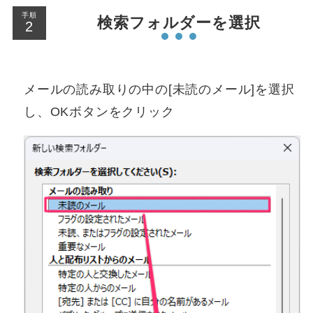
手順
検索フォルダーを選択
メールの読み取りの中の[未読のメール]を選択
し、OKボタンをクリック