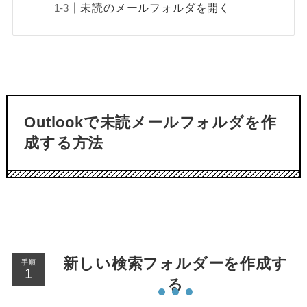
未読のメールフォルダを開く
Outlookで未読メールフォルダを作
成する方法
新しい検索フォルダーを作成す
手順
る