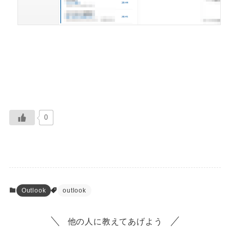
0
Outlook
outlook
他の人に教えてあげよう